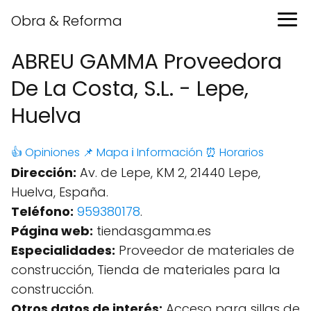
Obra & Reforma
ABREU GAMMA Proveedora
De La Costa, S.L. - Lepe,
Huelva
👍 Opiniones
📌 Mapa
ℹ️ Información
⏰ Horarios
Dirección:
Av. de Lepe, KM 2, 21440 Lepe,
Huelva, España.
Teléfono:
959380178
.
Página web:
tiendasgamma.es
Especialidades:
Proveedor de materiales de
construcción, Tienda de materiales para la
construcción.
Otros datos de interés:
Acceso para sillas de