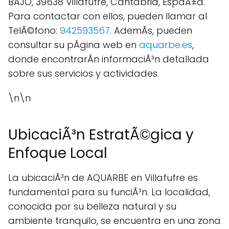
BAJO, 39638 Villafufre, Cantabria, EspaÃ±a.
Para contactar con ellos, pueden llamar al
TelÃ©fono:
942593567
. AdemÃs, pueden
consultar su pÃgina web en
aquarbe.es
,
donde encontrarÃn informaciÃ³n detallada
sobre sus servicios y actividades.
\n\n
UbicaciÃ³n EstratÃ©gica y
Enfoque Local
La ubicaciÃ³n de AQUARBE en Villafufre es
fundamental para su funciÃ³n. La localidad,
conocida por su belleza natural y su
ambiente tranquilo, se encuentra en una zona