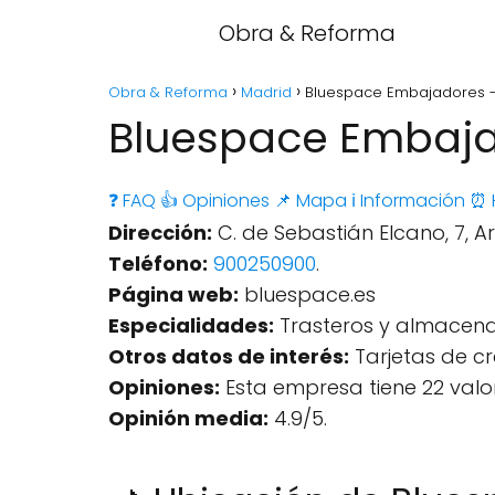
Obra & Reforma
Obra & Reforma
Madrid
Bluespace Embajadores -
Bluespace Embaja
❓ FAQ
👍 Opiniones
📌 Mapa
ℹ️ Información
⏰ 
Dirección:
C. de Sebastián Elcano, 7, A
Teléfono:
900250900
.
Página web:
bluespace.es
Especialidades:
Trasteros y almacena
Otros datos de interés:
Tarjetas de cr
Opiniones:
Esta empresa tiene 22 valo
Opinión media:
4.9/5.