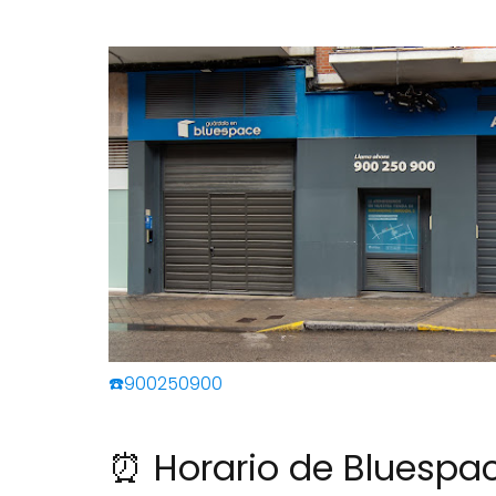
☎️900250900
⏰ Horario de Bluespa