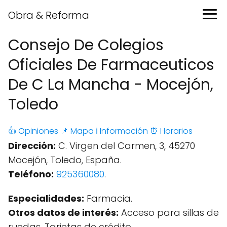
Obra & Reforma
Consejo De Colegios
Oficiales De Farmaceuticos
De C La Mancha - Mocejón,
Toledo
👍 Opiniones
📌 Mapa
ℹ️ Información
⏰ Horarios
Dirección:
C. Virgen del Carmen, 3, 45270
Mocejón, Toledo, España.
Teléfono:
925360080
.
Especialidades:
Farmacia.
Otros datos de interés:
Acceso para sillas de
ruedas, Tarjetas de crédito.