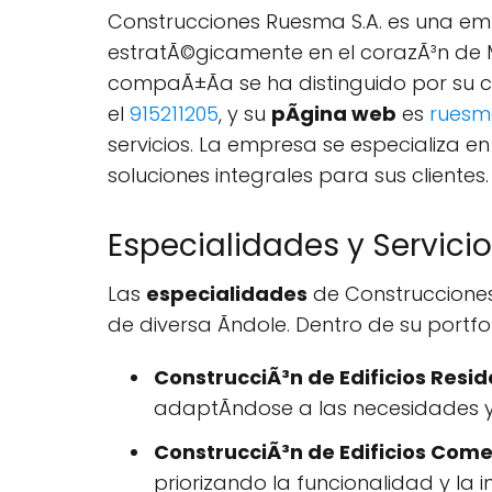
Construcciones Ruesma S.A. es una em
estratÃ©gicamente en el corazÃ³n de M
compaÃ±Ã­a se ha distinguido por su co
el
915211205
, y su
pÃgina web
es
ruesm
servicios. La empresa se especializa e
soluciones integrales para sus clientes.
Especialidades y Servici
Las
especialidades
de Construcciones 
de diversa Ã­ndole. Dentro de su portfoli
ConstrucciÃ³n de Edificios Resid
adaptÃndose a las necesidades y 
ConstrucciÃ³n de Edificios Come
priorizando la funcionalidad y la