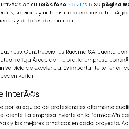
 travÃ©s de su
telÃ©fono
:
915211205
. Su
pÃgina w
ctos, servicios y noticias de la empresa. La pÃgi
ientes y detalles de contacto.
Business, Construcciones Ruesma S.A. cuenta con
n actual refleja Ãreas de mejora, la empresa conti
un servicio de excelencia. Es importante tener en c
pueden variar.
e InterÃ©s
ue por su equipo de profesionales altamente cual
 cliente. La empresa invierte en la formaciÃ³n c
gÃ­as y las mejores prÃcticas en cada proyecto. A