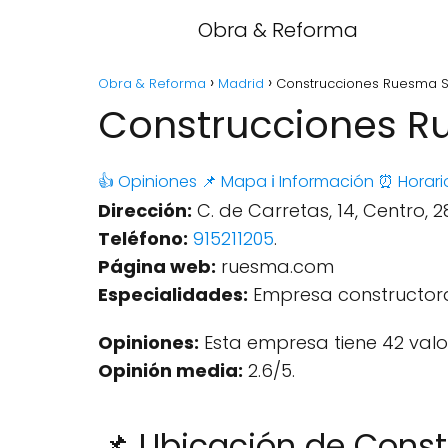
Obra & Reforma
Obra & Reforma
Madrid
Construcciones Ruesma S.
Construcciones Ru
👍 Opiniones
📌 Mapa
ℹ️ Información
⏰ Horari
Dirección:
C. de Carretas, 14, Centro, 
Teléfono:
915211205
.
Página web:
ruesma.com
Especialidades:
Empresa constructor
Opiniones:
Esta empresa tiene 42 valo
Opinión media:
2.6/5.
📌 Ubicación de Cons