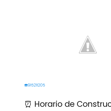
☎️915211205
⏰ Horario de Constru