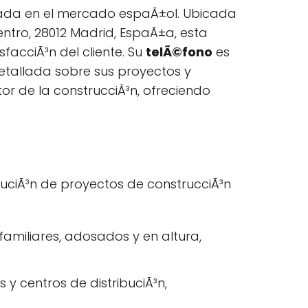
dada en el mercado espaÃ±ol. Ubicada
ntro, 28012 Madrid, EspaÃ±a, esta
facciÃ³n del cliente. Su
telÃ©fono
es
etallada sobre sus proyectos y
or de la construcciÃ³n, ofreciendo
uciÃ³n de proyectos de construcciÃ³n
familiares, adosados y en altura,
 y centros de distribuciÃ³n,