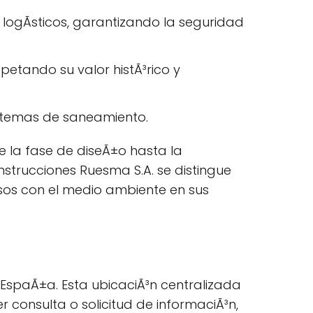
 logÃ­sticos, garantizando la seguridad
spetando su valor histÃ³rico y
istemas de saneamiento.
 la fase de diseÃ±o hasta la
strucciones Ruesma S.A. se distingue
sos con el medio ambiente en sus
 EspaÃ±a. Esta ubicaciÃ³n centralizada
r consulta o solicitud de informaciÃ³n,