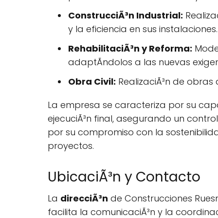
ConstrucciÃ³n Industrial:
Realiza
y la eficiencia en sus instalaciones.
RehabilitaciÃ³n y Reforma:
Modern
adaptÃndolos a las nuevas exigen
Obra Civil:
RealizaciÃ³n de obras 
La empresa se caracteriza por su cap
ejecuciÃ³n final, asegurando un contr
por su compromiso con la sostenibilid
proyectos.
UbicaciÃ³n y Contacto
La
direcciÃ³n
de Construcciones Ruesma
facilita la comunicaciÃ³n y la coordina