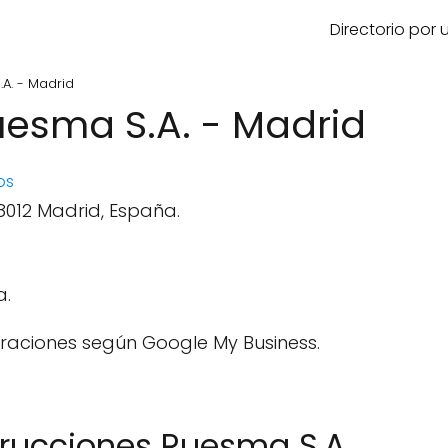
Directorio por
A. - Madrid
esma S.A. - Madrid
os
28012 Madrid, España.
a.
raciones según Google My Business.
trucciones Ruesma S.A.