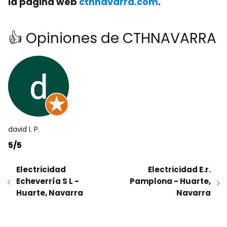
la
página web
cthnavarra.com
.
👍 Opiniones de CTHNAVARRA
david I. P.
5/5
Electricidad
Electricidad E.r.
Echeverría S L -
Pamplona - Huarte,
Huarte, Navarra
Navarra