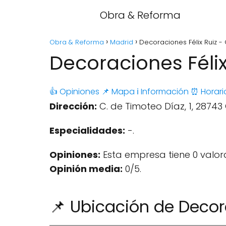
Obra & Reforma
Obra & Reforma
Madrid
Decoraciones Félix Ruiz -
Decoraciones Féli
👍 Opiniones
📌 Mapa
ℹ️ Información
⏰ Horari
Dirección:
C. de Timoteo Díaz, 1, 2874
Especialidades:
-.
Opiniones:
Esta empresa tiene 0 valor
Opinión media:
0/5.
📌 Ubicación de Decora