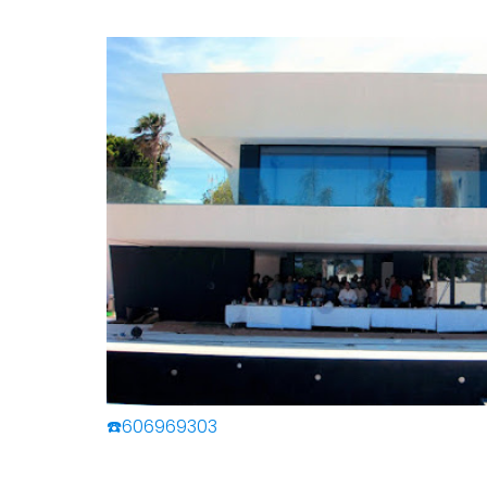
☎️606969303