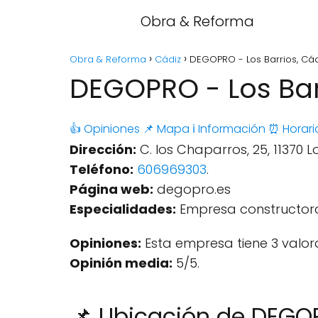
Obra & Reforma
Obra & Reforma
Cádiz
DEGOPRO - Los Barrios, Cád
DEGOPRO - Los Bar
👍 Opiniones
📌 Mapa
ℹ️ Información
⏰ Horari
Dirección:
C. los Chaparros, 25, 11370 L
Teléfono:
606969303
.
Página web:
degopro.es
Especialidades:
Empresa constructor
Opiniones:
Esta empresa tiene 3 valor
Opinión media:
5/5.
📌 Ubicación de DEG