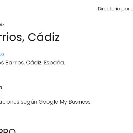
Directorio por
iz
rios, Cádiz
os
os Barrios, Cádiz, España.
a.
aciones según Google My Business.
OPRO