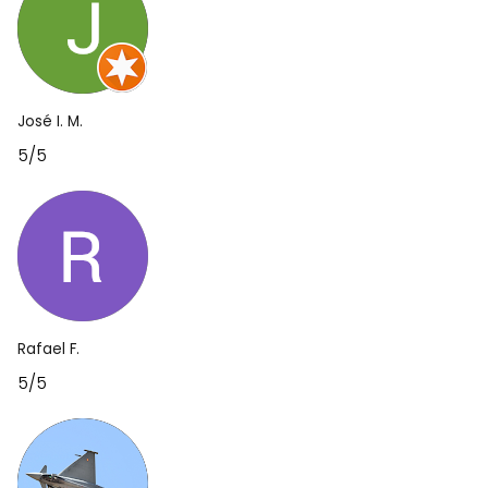
José I. M.
5/5
Rafael F.
5/5