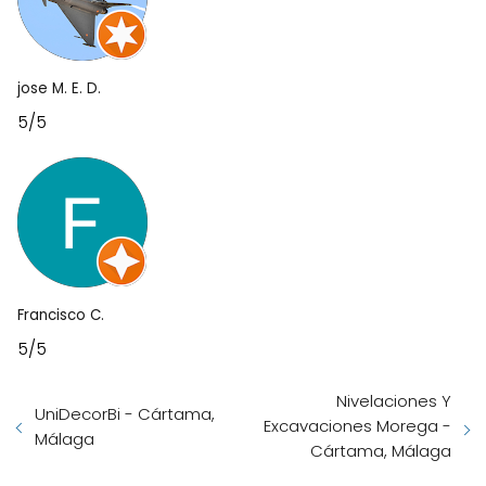
jose M. E. D.
5/5
Francisco C.
5/5
Nivelaciones Y
UniDecorBi - Cártama,
Excavaciones Morega -
Málaga
Cártama, Málaga