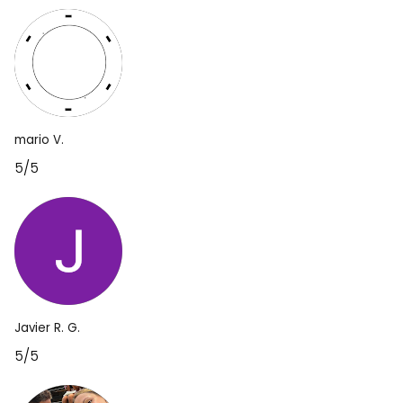
mario V.
5/5
Javier R. G.
5/5