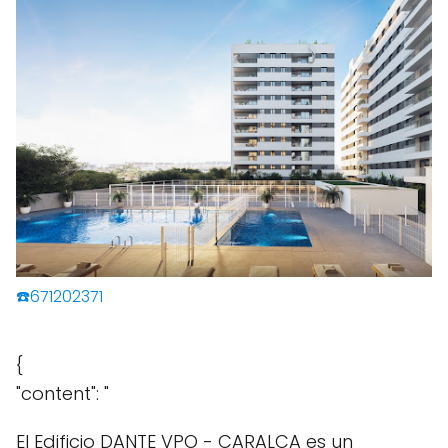
☎️671202371
{
"content": "
El Edificio DANTE VPO - CARALCA es un