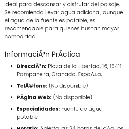
ideal para descansar y disfrutar del paisaje.
Se recomienda llevar agua adicional, aunque
el agua de la fuente es potable, es
recomendable para quienes buscan mayor
comodidad.
InformaciÃ³n PrÃctica
DirecciÃ³n:
Plaza de la Libertad, 16, 18411
Pampaneira, Granada, EspaÃ±a.
TelÃ©fono:
(No disponible)
PÃgina Web:
(No disponible)
Especialidades:
Fuente de agua
potable.
Horario:
Abierta las 24 horas del dÃ­a, los