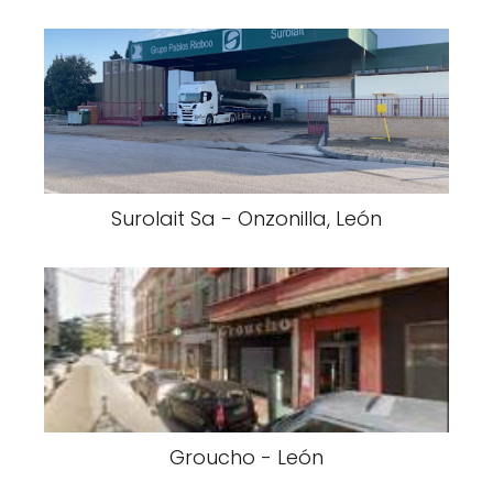
Surolait Sa - Onzonilla, León
Groucho - León