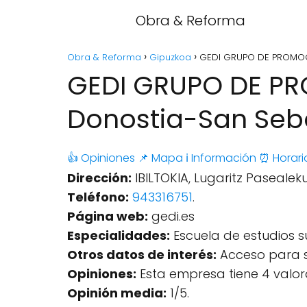
Obra & Reforma
Obra & Reforma
Gipuzkoa
GEDI GRUPO DE PROMOCI
GEDI GRUPO DE PR
Donostia-San Seb
👍 Opiniones
📌 Mapa
ℹ️ Información
⏰ Horari
Dirección:
IBILTOKIA, Lugaritz Pasealek
Teléfono:
943316751
.
Página web:
gedi.es
Especialidades:
Escuela de estudios 
Otros datos de interés:
Acceso para si
Opiniones:
Esta empresa tiene 4 valor
Opinión media:
1/5.