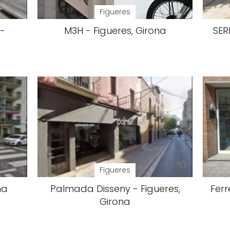
Figueres
-
M3H - Figueres, Girona
SER
Figueres
na
Palmada Disseny - Figueres,
Ferr
Girona