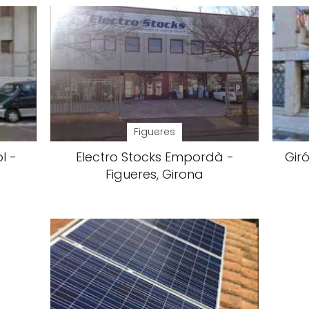
Figueres
l -
Electro Stocks Empordà -
Gir
Figueres, Girona