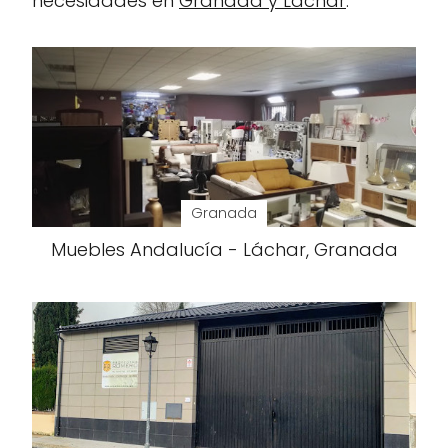
necesidades en
Granada y Láchar
.
Granada
Muebles Andalucía - Láchar, Granada