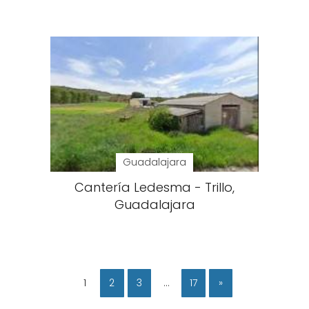
Guadalajara
Cantería Ledesma - Trillo,
Guadalajara
1
2
3
…
17
»