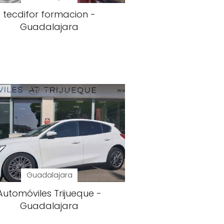
tecdifor formacion -
Guadalajara
Guadalajara
Automóviles Trijueque -
Guadalajara