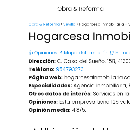
Obra & Reforma
Obra & Reforma
Sevilla
Hogarcesa Inmobiliaria - S
Hogarcesa Inmobili
👍 Opiniones
📌 Mapa
ℹ️ Información
⏰ Horari
Dirección:
C. Casa del Sueño, 15B, 4130
Teléfono:
954793273
.
Página web:
hogarcesainmobiliaria.c
Especialidades:
Agencia inmobiliaria,
Otros datos de interés:
Servicios en la
Opiniones:
Esta empresa tiene 125 val
Opinión media:
4.8/5.