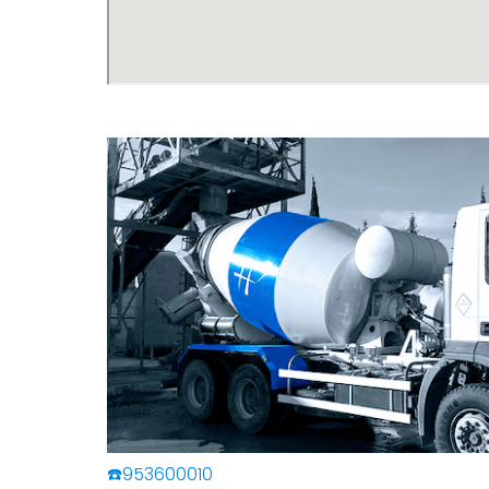
☎️953600010