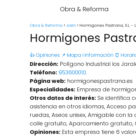
Obra & Reforma
Obra & Reforma
Jaén
Hormigones Pastrana, S.L. - 
Hormigones Pastran
👍 Opiniones
📌 Mapa
ℹ️ Información
⏰ Horari
Dirección:
Polígono Industrial los Jaral
Teléfono:
953600010
.
Página web:
hormigonespastrana.es
Especialidades:
Empresa de hormigona
Otros datos de interés:
Se identifica c
asistencia en otros idiomas, Acceso pa
ruedas, Aseos unisex, Amigable con l
calle gratuito, Aparcamiento gratuito,
Opiniones:
Esta empresa tiene 6 valor