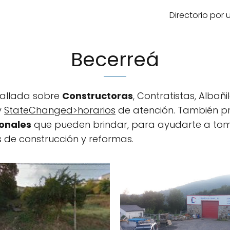
Directorio por
Becerreá
tallada sobre
Constructoras
, Contratistas, Albañ
y
StateChanged>horarios
de atención. También p
ionales
que pueden brindar, para ayudarte a tom
s de construcción y reformas.