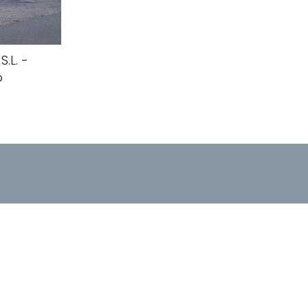
.L. -
o