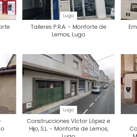
Lugo
orte
Talleres P.R.A. - Monforte de
Emi
Lemos, Lugo
Lugo
-
Construcciones Víctor López e
go
Hijo, S.L. - Monforte de Lemos,
Co
Lugo
M