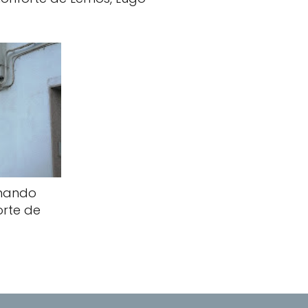
rnando
orte de