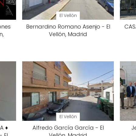
El Vellón
ones
Bernardino Romano Asenjo - El
CAS
n,
Vellón, Madrid
El Vellón
A ♦
Alfredo García García - El
J
 El
Vellón, Madrid