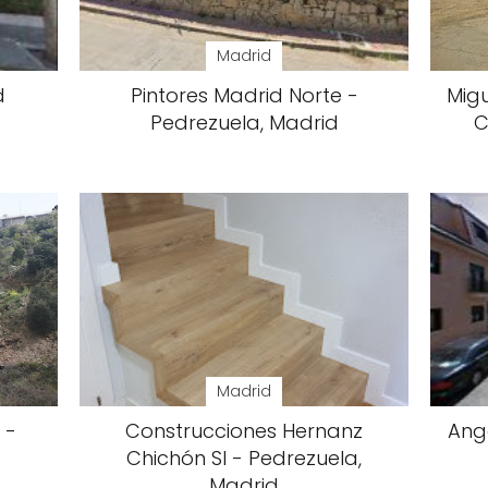
Madrid
d
Pintores Madrid Norte -
Migu
Pedrezuela, Madrid
C
Madrid
 -
Construcciones Hernanz
Ange
Chichón Sl - Pedrezuela,
Madrid