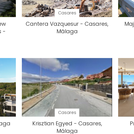
Casares
New
Cantera Vazquesur - Casares,
Maj
 -
Málaga
Casares
laga
Krisztian Egyed - Casares,
P
Málaga