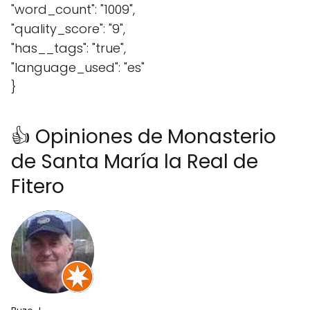
"word_count": "1009",
"quality_score": "9",
"has__tags": "true",
"language_used": "es"
}
👍 Opiniones de Monasterio
de Santa María la Real de
Fitero