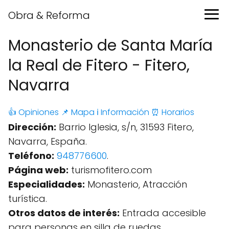
Obra & Reforma
Monasterio de Santa María
la Real de Fitero - Fitero,
Navarra
👍 Opiniones
📌 Mapa
ℹ️ Información
⏰ Horarios
Dirección:
Barrio Iglesia, s/n, 31593 Fitero,
Navarra, España.
Teléfono:
948776600
.
Página web:
turismofitero.com
Especialidades:
Monasterio, Atracción
turística.
Otros datos de interés:
Entrada accesible
para personas en silla de ruedas,