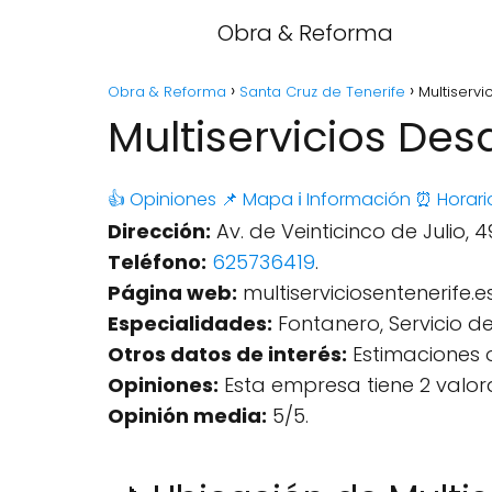
Obra & Reforma
Obra & Reforma
Santa Cruz de Tenerife
Multiservi
Multiservicios Des
👍 Opiniones
📌 Mapa
ℹ️ Información
⏰ Horari
Dirección:
Av. de Veinticinco de Julio, 
Teléfono:
625736419
.
Página web:
multiserviciosentenerife.e
Especialidades:
Fontanero, Servicio de
Otros datos de interés:
Estimaciones on
Opiniones:
Esta empresa tiene 2 valor
Opinión media:
5/5.