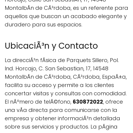
MontalbÃn de CÃ³rdoba, es un referente para
aquellos que buscan un acabado elegante y
duradero para sus espacios.
UbicaciÃ³n y Contacto
La direcciÃ³n fÃ­sica de Parquets Sillero, Pol.
Ind. Horcajo, C. San Sebastian, 17, 14548
MontalbÃn de CÃ³rdoba, CÃ³rdoba, EspaÃ±a,
facilita su acceso y permite a los clientes
concertar visitas y consultas con comodidad.
El nÃºmero de telÃ©fono,
630872022
, ofrece
una vÃ­a directa para comunicarse con la
empresa y obtener informaciÃ³n detallada
sobre sus servicios y productos. La pÃgina