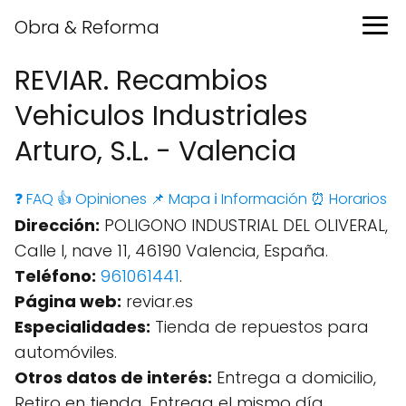
Obra & Reforma
REVIAR. Recambios
Vehiculos Industriales
Arturo, S.L. - Valencia
❓ FAQ
👍 Opiniones
📌 Mapa
ℹ️ Información
⏰ Horarios
Dirección:
POLIGONO INDUSTRIAL DEL OLIVERAL,
Calle I, nave 11, 46190 Valencia, España.
Teléfono:
961061441
.
Página web:
reviar.es
Especialidades:
Tienda de repuestos para
automóviles.
Otros datos de interés:
Entrega a domicilio,
Retiro en tienda, Entrega el mismo día,