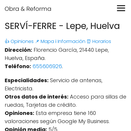
Obra & Reforma
SERVÍ-FERRE - Lepe, Huelva
👍 Opiniones
📌 Mapa
ℹ️ Información
⏰ Horarios
Dirección:
Florencio García, 21440 Lepe,
Huelva, España.
Teléfono:
655606926
.
Especialidades:
Servicio de antenas,
Electricista.
Otros datos de interés:
Acceso para sillas de
ruedas, Tarjetas de crédito.
Opiniones:
Esta empresa tiene 160
valoraciones según Google My Business.
Opinión media:
5/5.