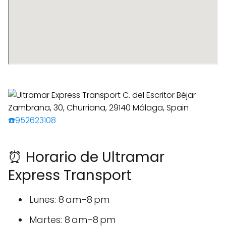
☎️952623108
⏰ Horario de Ultramar
Express Transport
Lunes: 8 am–8 pm
Martes: 8 am–8 pm