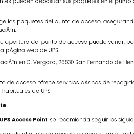
entes pueden depositar sus paquetes en el punto 
e los paquetes del punto de acceso, asegurando 
ciÃ³n.
de apertura del punto de acceso puede variar, po
la pÃgina web de UPS.
aciÃ³n en C. Vergara, 28830 San Fernando de Hena
o de acceso ofrece servicios bÃsicos de recogida y
 habituales de UPS.
nte
UPS Access Point
, se recomienda seguir los sigui
 acudir al punto de acceso, es aconsejable confi