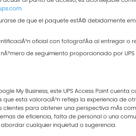
ups.com
.
rarse de que el paquete estÃ© debidamente emb
tificaciÃ³n oficial con fotografÃ­a al entregar o 
el nÃºmero de seguimiento proporcionado por UPS 
ogle My Business, este UPS Access Point cuenta co
a que esta valoraciÃ³n refleja la experiencia de ot
 clientes para obtener una perspectiva mÃs compl
lemas de eficiencia, falta de personal o una comun
abordar cualquier inquietud o sugerencia.