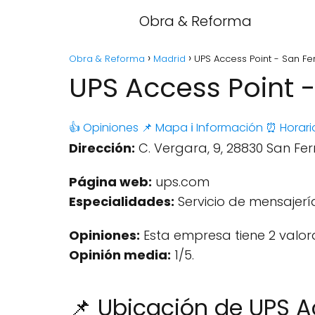
Obra & Reforma
Obra & Reforma
Madrid
UPS Access Point - San F
UPS Access Point 
👍 Opiniones
📌 Mapa
ℹ️ Información
⏰ Horari
Dirección:
C. Vergara, 9, 28830 San Fe
Página web:
ups.com
Especialidades:
Servicio de mensajerí
Opiniones:
Esta empresa tiene 2 valor
Opinión media:
1/5.
📌 Ubicación de UPS A