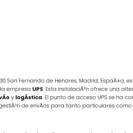
830 San Fernando de Henares, Madrid, EspaÃ±a, e
ida empresa
UPS
. Esta instalaciÃ³n ofrece una al
vÃ­o
y
logÃ­stica
. El punto de acceso UPS se ha c
a gestiÃ³n de envÃ­os para tanto particulares com