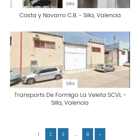
Silla
Costa y Navarro C.B. - Silla, Valencia
Silla
Transports De Formigo La Veleta SCVL -
Silla, Valencia
1
2
3
…
8
»