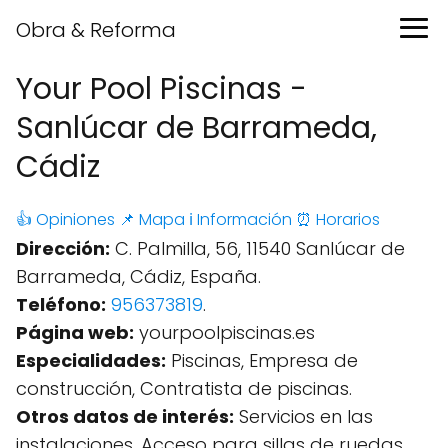
Obra & Reforma
Your Pool Piscinas -
Sanlúcar de Barrameda,
Cádiz
👍 Opiniones
📌 Mapa
ℹ️ Información
⏰ Horarios
Dirección:
C. Palmilla, 56, 11540 Sanlúcar de
Barrameda, Cádiz, España.
Teléfono:
956373819
.
Página web:
yourpoolpiscinas.es
Especialidades:
Piscinas, Empresa de
construcción, Contratista de piscinas.
Otros datos de interés:
Servicios en las
instalaciones, Acceso para sillas de ruedas,