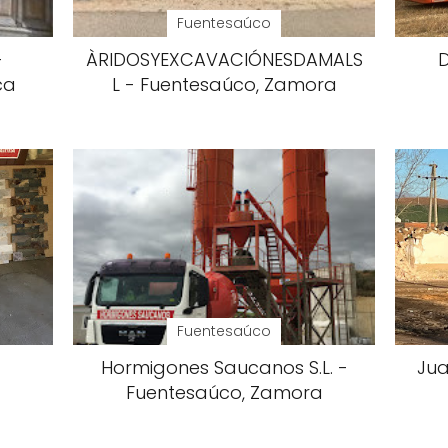
Fuentesaúco
-
ÀRIDOSYEXCAVACIÓNESDAMALS
D
ca
L - Fuentesaúco, Zamora
Fuentesaúco
Hormigones Saucanos S.L. -
Jua
Fuentesaúco, Zamora