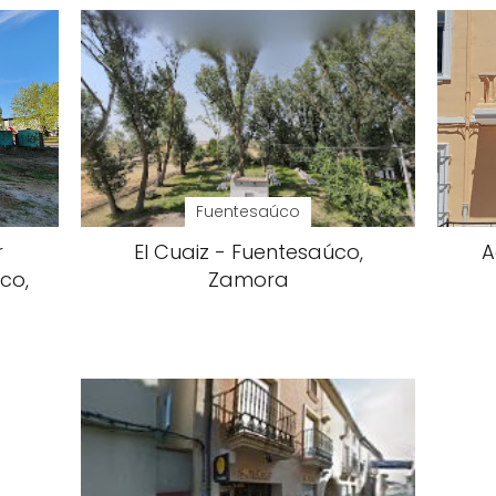
Fuentesaúco
r
El Cuaiz - Fuentesaúco,
A
co,
Zamora