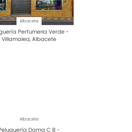
Albacete
guería Perfumeria Verde -
Villamalea, Albacete
Albacete
Peluquería Dama C B -