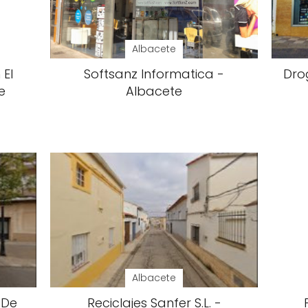
Albacete
El
Softsanz Informatica -
Dro
e
Albacete
Albacete
 De
Reciclajes Sanfer S.L. -