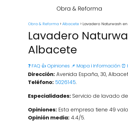
Obra & Reforma
Obra & Reforma
Albacete
Lavadero Naturwash en 
Lavadero Naturwas
Albacete
❓ FAQ
👍 Opiniones
📌 Mapa
ℹ️ Información
⏰ 
Dirección:
Avenida España, 30, Albacete
Teléfono:
5026145
.
Especialidades:
Servicio de lavado de
Opiniones:
Esta empresa tiene 49 valo
Opinión media:
4.4/5.