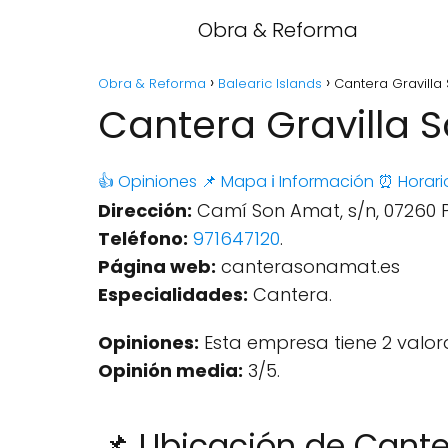
Obra & Reforma
Obra & Reforma
Balearic Islands
Cantera Gravilla 
Cantera Gravilla S
👍 Opiniones
📌 Mapa
ℹ️ Información
⏰ Horari
Dirección:
Camí Son Amat, s/n, 07260 Po
Teléfono:
971647120
.
Página web:
canterasonamat.es
Especialidades:
Cantera.
Opiniones:
Esta empresa tiene 2 valor
Opinión media:
3/5.
📌 Ubicación de Cante