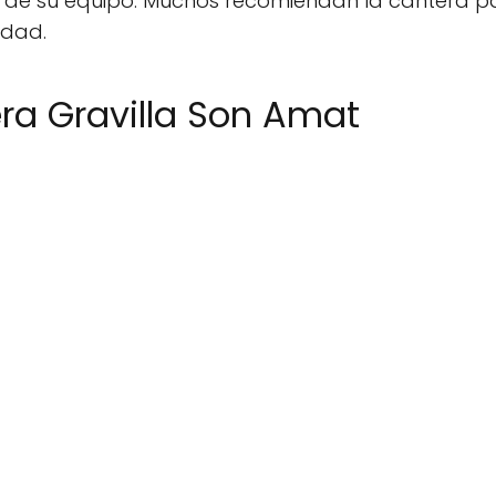
ad de su equipo. Muchos recomiendan la cantera p
idad.
ra Gravilla Son Amat