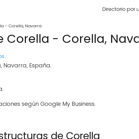
Directorio por
la - Corella, Navarra
e Corella - Corella, Nav
os
la, Navarra, España.
a.
aciones según Google My Business.
structuras de Corella