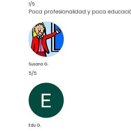
1/5
Poca profesionalidad y poca educaci
Susana G.
5/5
Edu G.