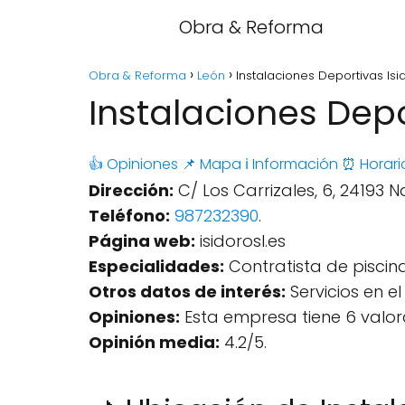
Obra & Reforma
Obra & Reforma
León
Instalaciones Deportivas Isid
Instalaciones Depor
👍 Opiniones
📌 Mapa
ℹ️ Información
⏰ Horari
Dirección:
C/ Los Carrizales, 6, 24193 N
Teléfono:
987232390
.
Página web:
isidorosl.es
Especialidades:
Contratista de piscina
Otros datos de interés:
Servicios en el
Opiniones:
Esta empresa tiene 6 valor
Opinión media:
4.2/5.