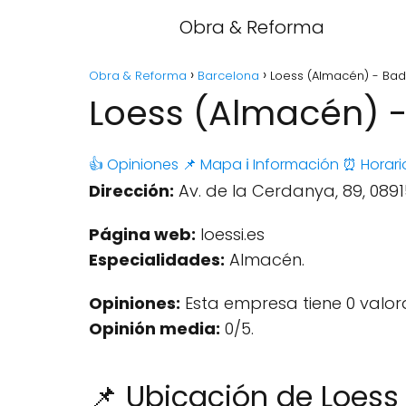
Obra & Reforma
Obra & Reforma
Barcelona
Loess (Almacén) - Bad
Loess (Almacén) -
👍 Opiniones
📌 Mapa
ℹ️ Información
⏰ Horari
Dirección:
Av. de la Cerdanya, 89, 089
Página web:
loessi.es
Especialidades:
Almacén.
Opiniones:
Esta empresa tiene 0 valor
Opinión media:
0/5.
📌 Ubicación de Loes