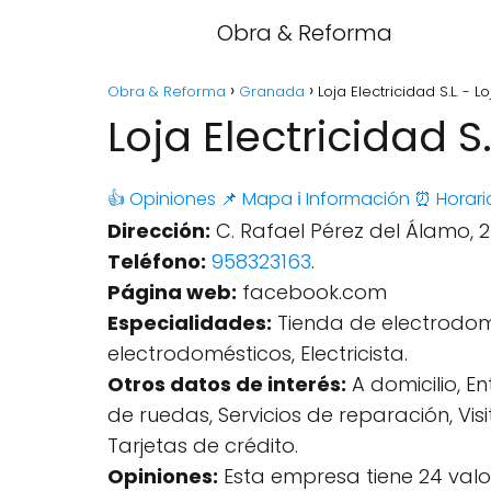
Obra & Reforma
Obra & Reforma
Granada
Loja Electricidad S.L. - 
Loja Electricidad S
👍 Opiniones
📌 Mapa
ℹ️ Información
⏰ Horari
Dirección:
C. Rafael Pérez del Álamo, 2
Teléfono:
958323163
.
Página web:
facebook.com
Especialidades:
Tienda de electrodomé
electrodomésticos, Electricista.
Otros datos de interés:
A domicilio, E
de ruedas, Servicios de reparación, Vis
Tarjetas de crédito.
Opiniones:
Esta empresa tiene 24 valo