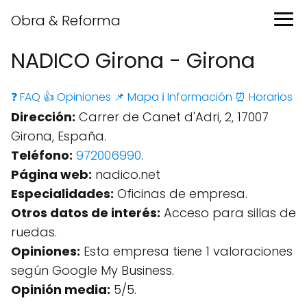
Obra & Reforma
NADICO Girona - Girona
❓ FAQ
👍 Opiniones
📌 Mapa
ℹ️ Información
⏰ Horarios
Dirección:
Carrer de Canet d'Adri, 2, 17007
Girona, España.
Teléfono:
972006990
.
Página web:
nadico.net
Especialidades:
Oficinas de empresa.
Otros datos de interés:
Acceso para sillas de
ruedas.
Opiniones:
Esta empresa tiene 1 valoraciones
según Google My Business.
Opinión media:
5/5.