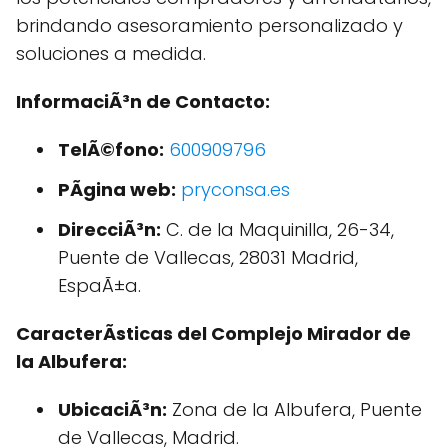
brindando asesoramiento personalizado y
soluciones a medida.
InformaciÃ³n de Contacto:
TelÃ©fono:
600909796
PÃgina web:
pryconsa.es
DirecciÃ³n:
C. de la Maquinilla, 26-34,
Puente de Vallecas, 28031 Madrid,
EspaÃ±a.
CaracterÃ­sticas del Complejo Mirador de
la Albufera:
UbicaciÃ³n:
Zona de la Albufera, Puente
de Vallecas, Madrid.