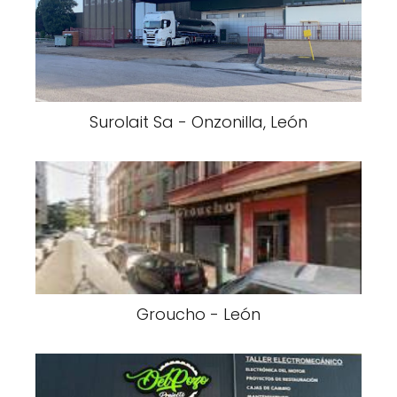
Surolait Sa - Onzonilla, León
Groucho - León