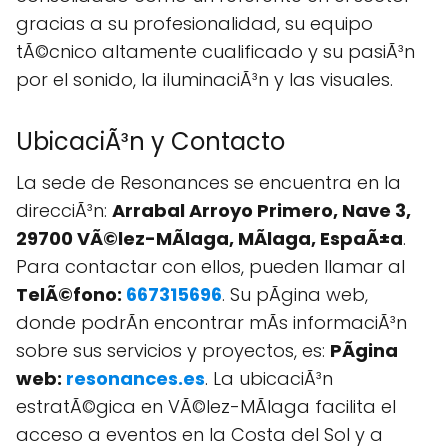
gracias a su profesionalidad, su equipo
tÃ©cnico altamente cualificado y su pasiÃ³n
por el sonido, la iluminaciÃ³n y las visuales.
UbicaciÃ³n y Contacto
La sede de Resonances se encuentra en la
direcciÃ³n:
Arrabal Arroyo Primero, Nave 3,
29700 VÃ©lez-MÃlaga, MÃlaga, EspaÃ±a
.
Para contactar con ellos, pueden llamar al
TelÃ©fono:
667315696
. Su pÃgina web,
donde podrÃn encontrar mÃs informaciÃ³n
sobre sus servicios y proyectos, es:
PÃgina
web:
resonances.es
. La ubicaciÃ³n
estratÃ©gica en VÃ©lez-MÃlaga facilita el
acceso a eventos en la Costa del Sol y a