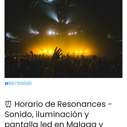
☎️667315696
⏰ Horario de Resonances -
Sonido, iluminación y
pantalla led en Malaga y