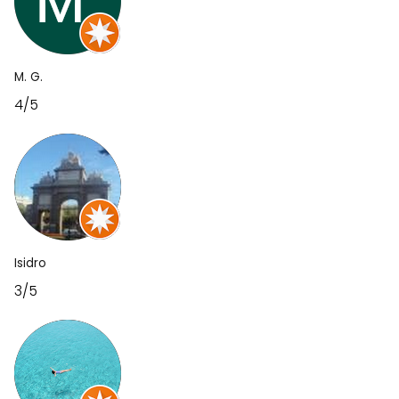
M. G.
4/5
Isidro
3/5