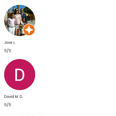
Jose L.
5/5
David M. D.
5/5