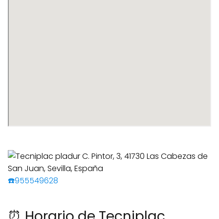
☎️955549628
⏰ Horario de Tecniplac