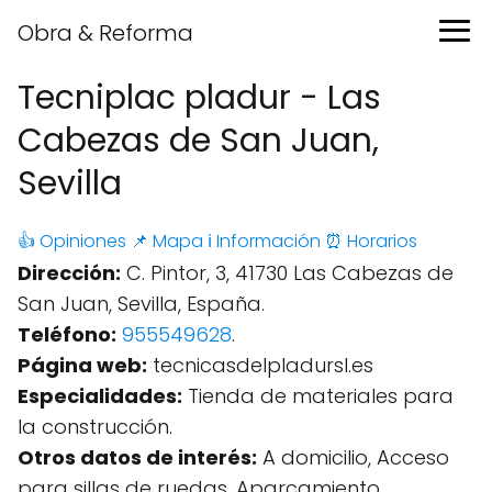
Obra & Reforma
Tecniplac pladur - Las
Cabezas de San Juan,
Sevilla
👍 Opiniones
📌 Mapa
ℹ️ Información
⏰ Horarios
Dirección:
C. Pintor, 3, 41730 Las Cabezas de
San Juan, Sevilla, España.
Teléfono:
955549628
.
Página web:
tecnicasdelpladursl.es
Especialidades:
Tienda de materiales para
la construcción.
Otros datos de interés:
A domicilio, Acceso
para sillas de ruedas, Aparcamiento