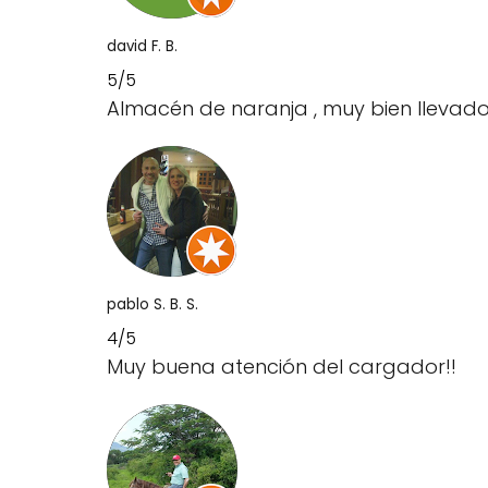
david F. B.
5/5
Almacén de naranja , muy bien lleva
pablo S. B. S.
4/5
Muy buena atención del cargador!!