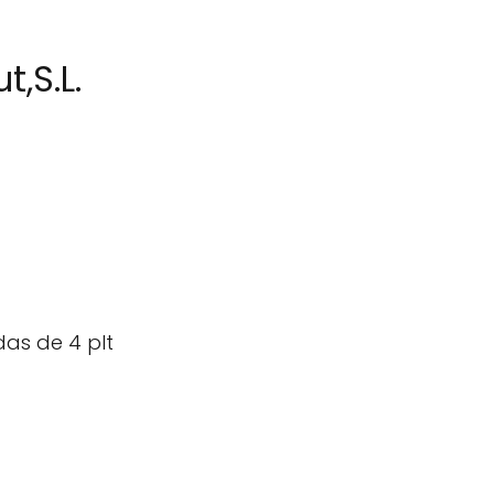
t,S.L.
as de 4 plt