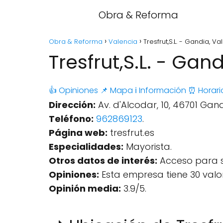
Obra & Reforma
Obra & Reforma
Valencia
Tresfrut,S.L. - Gandia, Va
Tresfrut,S.L. - Gan
👍 Opiniones
📌 Mapa
ℹ️ Información
⏰ Horari
Dirección:
Av. d'Alcodar, 10, 46701 Gan
Teléfono:
962869123
.
Página web:
tresfrut.es
Especialidades:
Mayorista.
Otros datos de interés:
Acceso para s
Opiniones:
Esta empresa tiene 30 valo
Opinión media:
3.9/5.