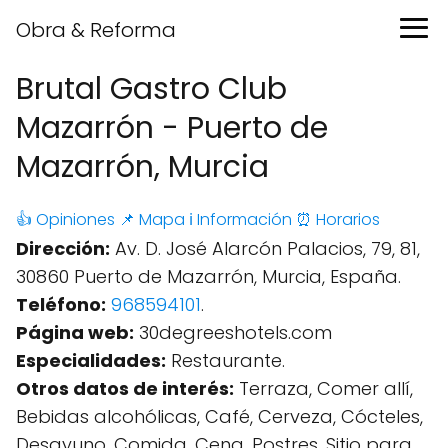
Obra & Reforma
Brutal Gastro Club
Mazarrón - Puerto de
Mazarrón, Murcia
👍 Opiniones
📌 Mapa
ℹ️ Información
⏰ Horarios
Dirección:
Av. D. José Alarcón Palacios, 79, 81,
30860 Puerto de Mazarrón, Murcia, España.
Teléfono:
968594101
.
Página web:
30degreeshotels.com
Especialidades:
Restaurante.
Otros datos de interés:
Terraza, Comer allí,
Bebidas alcohólicas, Café, Cerveza, Cócteles,
Desayuno, Comida, Cena, Postres, Sitio para