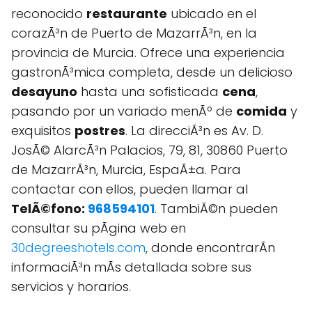
reconocido
restaurante
ubicado en el
corazÃ³n de Puerto de MazarrÃ³n, en la
provincia de Murcia. Ofrece una experiencia
gastronÃ³mica completa, desde un delicioso
desayuno
hasta una sofisticada
cena
,
pasando por un variado menÃº de
comida
y
exquisitos
postres
. La direcciÃ³n es Av. D.
JosÃ© AlarcÃ³n Palacios, 79, 81, 30860 Puerto
de MazarrÃ³n, Murcia, EspaÃ±a. Para
contactar con ellos, pueden llamar al
TelÃ©fono:
968594101
. TambiÃ©n pueden
consultar su pÃgina web en
30degreeshotels.com
, donde encontrarÃn
informaciÃ³n mÃs detallada sobre sus
servicios y horarios.