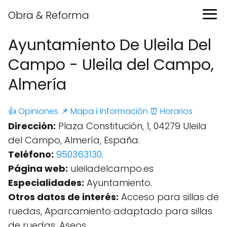
Obra & Reforma
Ayuntamiento De Uleila Del
Campo - Uleila del Campo,
Almería
👍 Opiniones
📌 Mapa
ℹ️ Información
⏰ Horarios
Dirección:
Plaza Constitución, 1, 04279 Uleila
del Campo, Almería, España.
Teléfono:
950363130
.
Página web:
uleiladelcampo.es
Especialidades:
Ayuntamiento.
Otros datos de interés:
Acceso para sillas de
ruedas, Aparcamiento adaptado para sillas
de ruedas, Aseos.